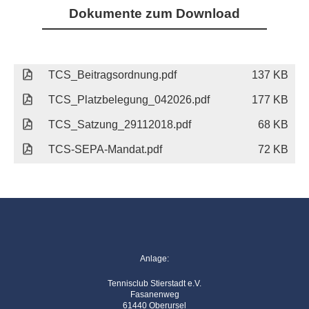
Dokumente zum Download
TCS_Beitragsordnung.pdf
137 KB
TCS_Platzbelegung_042026.pdf
177 KB
TCS_Satzung_29112018.pdf
68 KB
TCS-SEPA-Mandat.pdf
72 KB
Anlage:
Tennisclub Stierstadt e.V.
Fasanenweg
61440 Oberursel